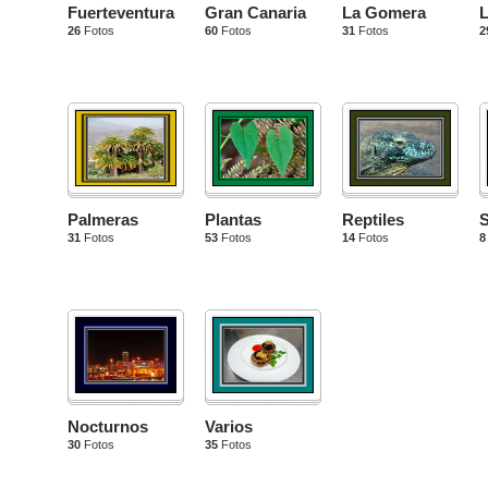
Fuerteventura
Gran Canaria
La Gomera
L
26
Fotos
60
Fotos
31
Fotos
2
Palmeras
Plantas
Reptiles
S
31
Fotos
53
Fotos
14
Fotos
8
Nocturnos
Varios
30
Fotos
35
Fotos